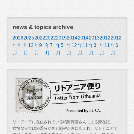
news & topics archive
2026
2025
2022
2022
2015
2014
2014
2013
2012
2012
年4
年12
年9
年7
年5
年12
年11
年3
年11
年6
月
月
月
月
月
月
月
月
月
月
リトアニアに在住されている鳴海深雪さんによる滞在記。
女性ならではの柔らかさと細やかさにあふれ、リトアニアで